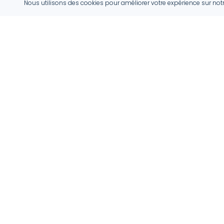
Nous utilisons des cookies pour améliorer votre expérience sur not
ProHabitat
ProHabitat connecte des clients avec des artisans
qualifiés au Luxembourg, offrant des solutions
adaptées pour vos projets.
info@prohabitat.lu
Luxembourg
Suivez-nous