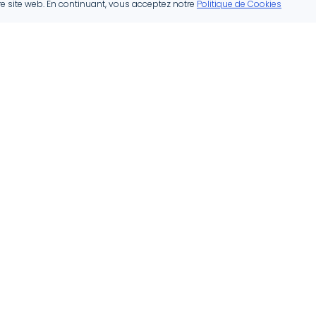
re site web. En continuant, vous acceptez notre
Politique de Cookies
Nos Services
Zones
d'Interven
Rénovation
Luxembourg
Construction
Esch-sur-Alz
Architecture
Differdange
Peinture et Décoration
Dudelange
Chauffage et Sanitaire
Ettelbruck
Isolation
Voir Toutes l
Voir tous les services
Régions