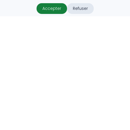
Accepter
Refuser
ProHabitat
ProHabitat connecte des clients avec des artisans
qualifiés au Luxembourg, offrant des solutions adaptées
pour vos projets.
info@prohabitat.lu
Luxembourg
Suivez-nous