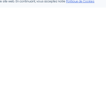
re site web. En continuant, vous acceptez notre
Politique de Cookies
Nos Services
Zones
d'Interven
Rénovation
Luxembourg
Construction
Esch-sur-Alz
Architecture
Differdange
Peinture et Décoration
Dudelange
Chauffage et Sanitaire
Ettelbruck
Isolation
Voir Toutes l
Voir tous les services
Régions