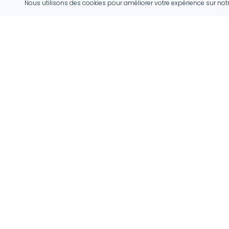
Nous utilisons des cookies pour améliorer votre expérience sur not
ProHabitat
ProHabitat connecte des clients avec des artisans
qualifiés au Luxembourg, offrant des solutions
adaptées pour vos projets.
info@prohabitat.lu
Luxembourg
Suivez-nous