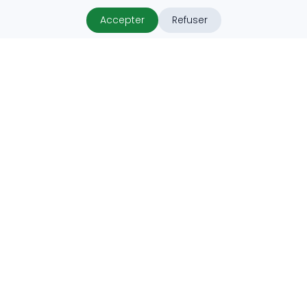
Accepter
Refuser
ProHabitat
ProHabitat connecte des clients avec des artisans
qualifiés au Luxembourg, offrant des solutions adaptées
pour vos projets.
info@prohabitat.lu
Luxembourg
Suivez-nous