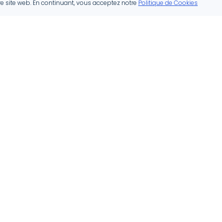
re site web. En continuant, vous acceptez notre
Politique de Cookies
Nos Services
Zones
d'Interven
Rénovation
Luxembourg
Construction
Esch-sur-Alz
Architecture
Differdange
Peinture et Décoration
Dudelange
Chauffage et Sanitaire
Ettelbruck
Isolation
Voir Toutes l
Voir tous les services
Régions