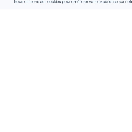
Nous utilisons des cookies pour améliorer votre expérience sur not
ProHabitat
ProHabitat connecte des clients avec des artisans
qualifiés au Luxembourg, offrant des solutions
adaptées pour vos projets.
info@prohabitat.lu
Luxembourg
Suivez-nous