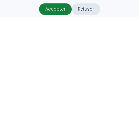
Accepter
Refuser
ProHabitat
ProHabitat connecte des clients avec des artisans
qualifiés au Luxembourg, offrant des solutions adaptées
pour vos projets.
info@prohabitat.lu
Luxembourg
Suivez-nous